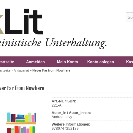
tartseite
Anmelden
Mein Konto
Konto anlegen
Kas
artseite
»
Antiquariat
»
Never Far from Nowhere
ver Far from Nowhere
Art.-Nr. / ISBN:
221-A
Autor_in / Autor_innen:
Andrea Levy
Weitere Informationen:
9780747252139