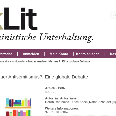
tartseite
Anmelden
Mein Konto
Konto anlegen
Kas
artseite
»
Antiquariat
»
Neuer Antisemitismus?: Eine globale Debatte
uer Antisemitismus?: Eine globale Debatte
Art.-Nr. / ISBN:
402-A
Autor_in / Autor_innen:
Doron Rabinovici,Ulrich Speck,Natan Sznaider (Hg
Weitere Informationen:
9783518123867