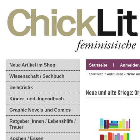
Neue Artikel im Shop
Startseite
Anmelden
Startseite
»
Antiquariat
»
Neue und
Wissenschaft / Sachbuch
Belletristik
Neue und alte Kriege: Or
Kinder- und Jugendbuch
Graphic Novels und Comics
Ratgeber_innen / Lebenshilfe /
Trauer
Kochen / Essen