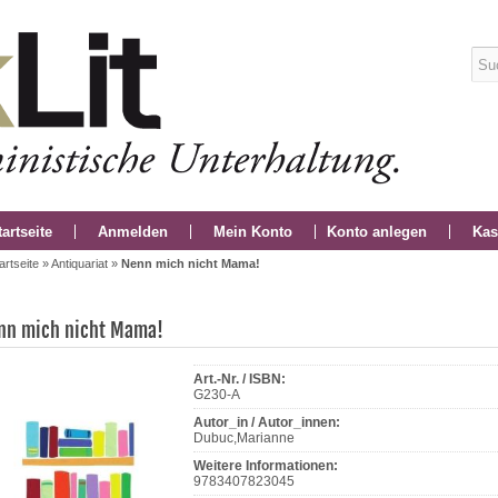
tartseite
Anmelden
Mein Konto
Konto anlegen
Kas
artseite
»
Antiquariat
»
Nenn mich nicht Mama!
nn mich nicht Mama!
Art.-Nr. / ISBN:
G230-A
Autor_in / Autor_innen:
Dubuc,Marianne
Weitere Informationen:
9783407823045