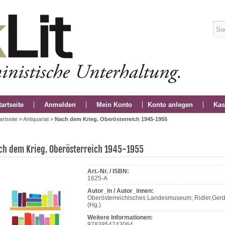
tartseite
Anmelden
Mein Konto
Konto anlegen
Kas
artseite
»
Antiquariat
»
Nach dem Krieg. Oberösterreich 1945-1955
ch dem Krieg. Oberösterreich 1945-1955
Art.-Nr. / ISBN:
1625-A
Autor_in / Autor_innen:
Oberösterreichisches Landesmuseum; Ridler,Ger
(Hg.)
Weitere Informationen:
9783854743064