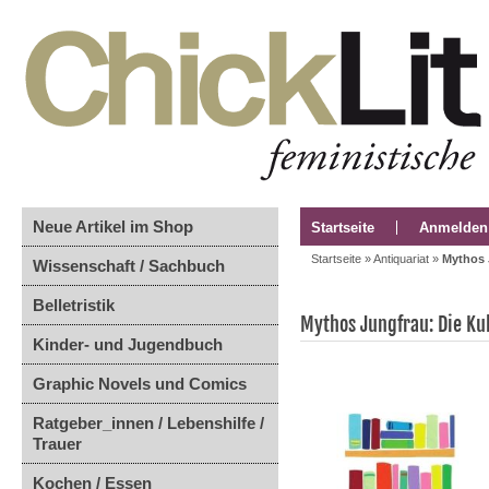
Neue Artikel im Shop
Startseite
Anmelden
Startseite
»
Antiquariat
»
Mythos 
Wissenschaft / Sachbuch
Belletristik
Mythos Jungfrau: Die Ku
Kinder- und Jugendbuch
Graphic Novels und Comics
Ratgeber_innen / Lebenshilfe /
Trauer
Kochen / Essen