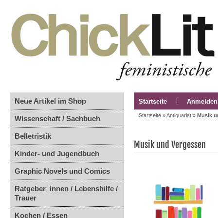
Neue Artikel im Shop
Startseite
Anmelden
Startseite
»
Antiquariat
»
Musik u
Wissenschaft / Sachbuch
Belletristik
Musik und Vergessen
Kinder- und Jugendbuch
Graphic Novels und Comics
Ratgeber_innen / Lebenshilfe /
Trauer
Kochen / Essen