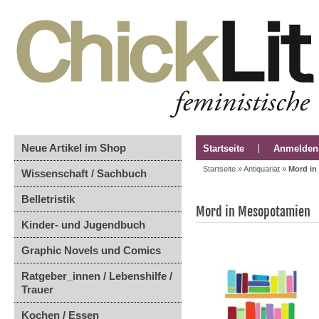
Neue Artikel im Shop
Startseite
Anmelden
Startseite
»
Antiquariat
»
Mord in
Wissenschaft / Sachbuch
Belletristik
Mord in Mesopotamien
Kinder- und Jugendbuch
Graphic Novels und Comics
Ratgeber_innen / Lebenshilfe /
Trauer
Kochen / Essen