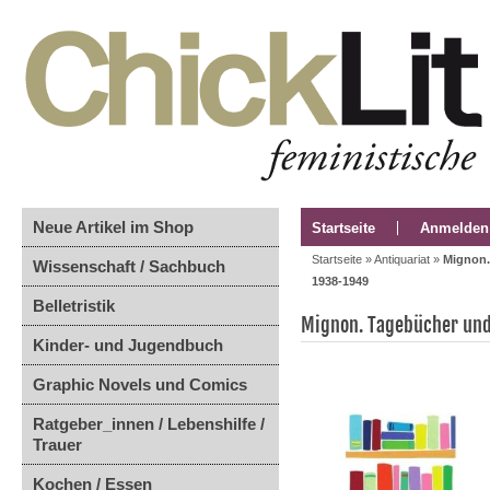
Neue Artikel im Shop
Startseite
Anmelden
Startseite
»
Antiquariat
»
Mignon.
Wissenschaft / Sachbuch
1938-1949
Belletristik
Mignon. Tagebücher und
Kinder- und Jugendbuch
Graphic Novels und Comics
Ratgeber_innen / Lebenshilfe /
Trauer
Kochen / Essen