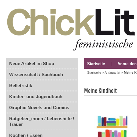
Neue Artikel im Shop
Startseite
Anmelden
Startseite
»
Antiquariat
»
Meine K
Wissenschaft / Sachbuch
Belletristik
Meine Kindheit
Kinder- und Jugendbuch
Graphic Novels und Comics
Ratgeber_innen / Lebenshilfe /
Trauer
Kochen / Essen