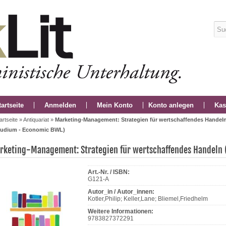
tartseite
Anmelden
Mein Konto
Konto anlegen
Kas
artseite
»
Antiquariat
»
Marketing-Management: Strategien für wertschaffendes Handel
tudium - Economic BWL)
rketing-Management: Strategien für wertschaffendes Handeln 
Art.-Nr. / ISBN:
G121-A
Autor_in / Autor_innen:
Kotler,Philip; Keller,Lane; Bliemel,Friedhelm
Weitere Informationen:
9783827372291