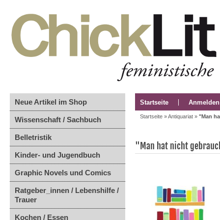
Neue Artikel im Shop
Startseite
Anmelden
Startseite
»
Antiquariat
»
"Man hat
Wissenschaft / Sachbuch
Belletristik
"Man hat nicht gebrauch
Kinder- und Jugendbuch
Graphic Novels und Comics
Ratgeber_innen / Lebenshilfe /
Trauer
Kochen / Essen