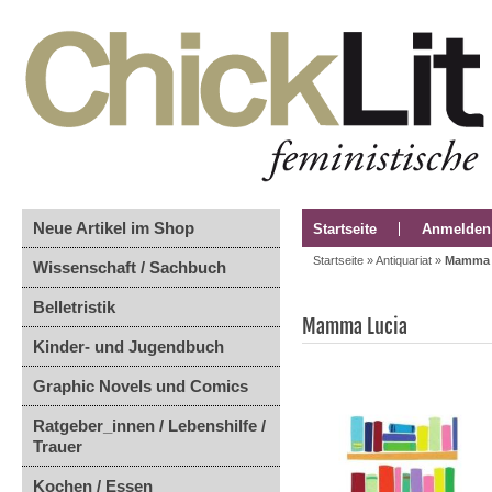
Neue Artikel im Shop
Startseite
Anmelden
Startseite
»
Antiquariat
»
Mamma 
Wissenschaft / Sachbuch
Belletristik
Mamma Lucia
Kinder- und Jugendbuch
Graphic Novels und Comics
Ratgeber_innen / Lebenshilfe /
Trauer
Kochen / Essen