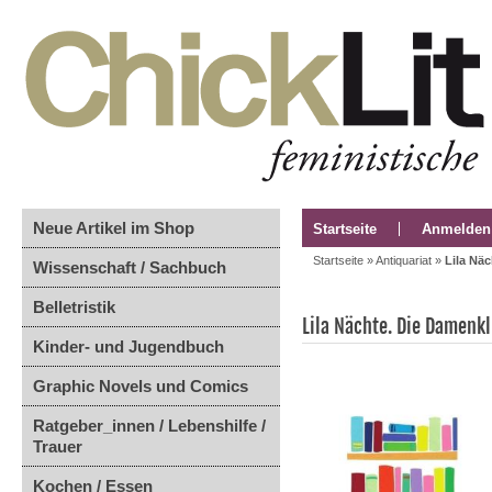
Neue Artikel im Shop
Startseite
Anmelden
Startseite
»
Antiquariat
»
Lila Nä
Wissenschaft / Sachbuch
Belletristik
Lila Nächte. Die Damenk
Kinder- und Jugendbuch
Graphic Novels und Comics
Ratgeber_innen / Lebenshilfe /
Trauer
Kochen / Essen