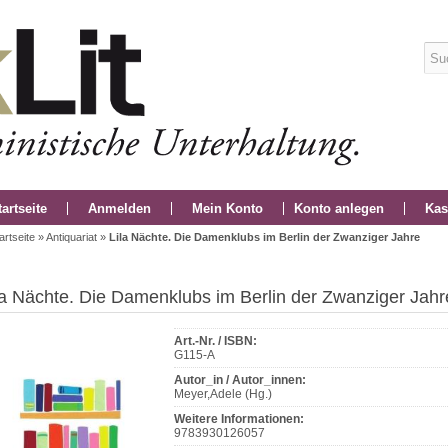
tartseite
Anmelden
Mein Konto
Konto anlegen
Kas
artseite
»
Antiquariat
»
Lila Nächte. Die Damenklubs im Berlin der Zwanziger Jahre
la Nächte. Die Damenklubs im Berlin der Zwanziger Jahr
Art.-Nr. / ISBN:
G115-A
Autor_in / Autor_innen:
Meyer,Adele (Hg.)
Weitere Informationen:
9783930126057