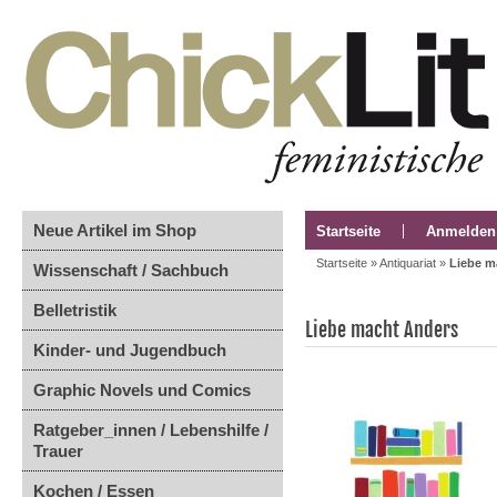
Neue Artikel im Shop
Startseite
Anmelden
Startseite
»
Antiquariat
»
Liebe m
Wissenschaft / Sachbuch
Belletristik
Liebe macht Anders
Kinder- und Jugendbuch
Graphic Novels und Comics
Ratgeber_innen / Lebenshilfe /
Trauer
Kochen / Essen