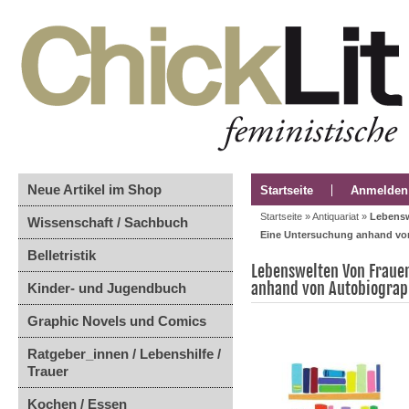
Neue Artikel im Shop
Startseite
Anmelden
Startseite
»
Antiquariat
»
Lebensw
Wissenschaft / Sachbuch
Eine Untersuchung anhand von 
Belletristik
Lebenswelten Von Fraue
anhand von Autobiograph
Kinder- und Jugendbuch
Graphic Novels und Comics
Ratgeber_innen / Lebenshilfe /
Trauer
Kochen / Essen