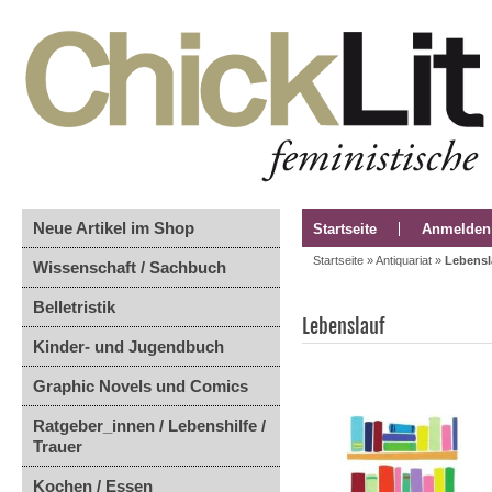
Neue Artikel im Shop
Startseite
Anmelden
Startseite
»
Antiquariat
»
Lebensl
Wissenschaft / Sachbuch
Belletristik
Lebenslauf
Kinder- und Jugendbuch
Graphic Novels und Comics
Ratgeber_innen / Lebenshilfe /
Trauer
Kochen / Essen