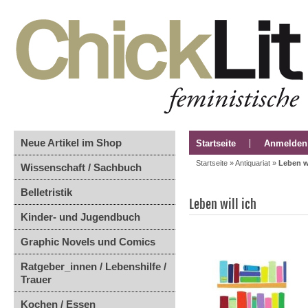
Neue Artikel im Shop
Startseite
Anmelden
Startseite
»
Antiquariat
»
Leben wi
Wissenschaft / Sachbuch
Belletristik
Leben will ich
Kinder- und Jugendbuch
Graphic Novels und Comics
Ratgeber_innen / Lebenshilfe /
Trauer
Kochen / Essen