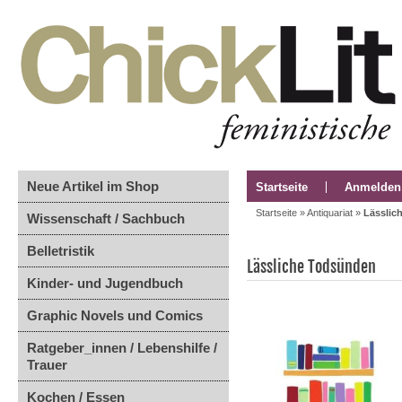
Neue Artikel im Shop
Startseite
Anmelden
Startseite
»
Antiquariat
»
Lässlic
Wissenschaft / Sachbuch
Belletristik
Lässliche Todsünden
Kinder- und Jugendbuch
Graphic Novels und Comics
Ratgeber_innen / Lebenshilfe /
Trauer
Kochen / Essen