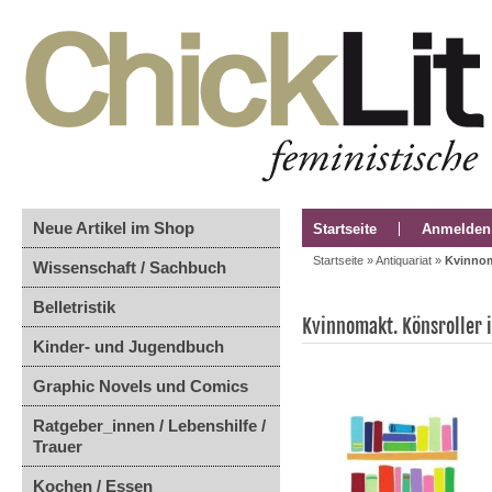
Neue Artikel im Shop
Startseite
Anmelden
Startseite
»
Antiquariat
»
Kvinnoma
Wissenschaft / Sachbuch
Belletristik
Kvinnomakt. Könsroller i
Kinder- und Jugendbuch
Graphic Novels und Comics
Ratgeber_innen / Lebenshilfe /
Trauer
Kochen / Essen