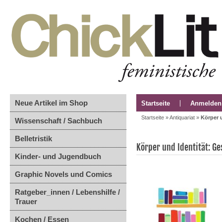
Neue Artikel im Shop
Startseite
Anmelden
Startseite
»
Antiquariat
»
Körper u
Wissenschaft / Sachbuch
Belletristik
Körper und Identität: Ge
Kinder- und Jugendbuch
Graphic Novels und Comics
Ratgeber_innen / Lebenshilfe /
Trauer
Kochen / Essen