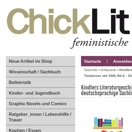
Neue Artikel im Shop
Startseite
Anmelden
Startseite
»
Antiquariat
»
Kindler
Wissenschaft / Sachbuch
Tendenzen seit 1945, Bd.9. - Di
Belletristik
Kindlers Literaturgesch
deutschsprachige Sachli
Kinder- und Jugendbuch
Graphic Novels und Comics
Ratgeber_innen / Lebenshilfe /
Trauer
Kochen / Essen