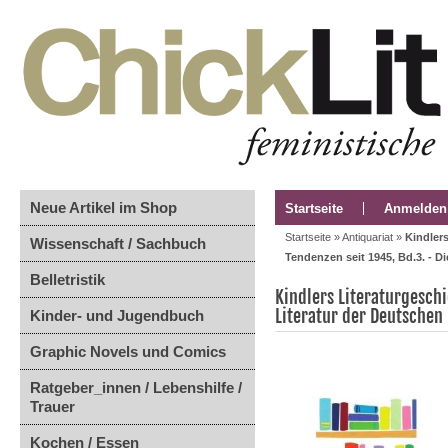
Neue Artikel im Shop
Startseite
Anmelden
Startseite
»
Antiquariat
»
Kindler
Wissenschaft / Sachbuch
Tendenzen seit 1945, Bd.3. - D
Belletristik
Kindlers Literaturgesch
Literatur der Deutschen
Kinder- und Jugendbuch
Graphic Novels und Comics
Ratgeber_innen / Lebenshilfe /
Trauer
Kochen / Essen