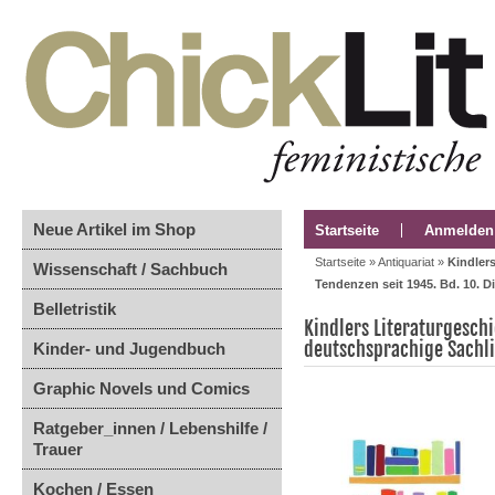
Neue Artikel im Shop
Startseite
Anmelden
Startseite
»
Antiquariat
»
Kindler
Wissenschaft / Sachbuch
Tendenzen seit 1945. Bd. 10. Di
Belletristik
Kindlers Literaturgesch
deutschsprachige Sachli
Kinder- und Jugendbuch
Graphic Novels und Comics
Ratgeber_innen / Lebenshilfe /
Trauer
Kochen / Essen