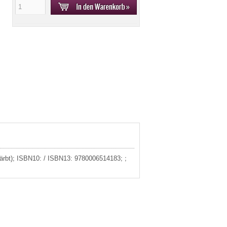
efärbt); ISBN10: / ISBN13: 9780006514183; ;