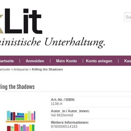
tartseite
Anmelden
Mein Konto
Konto anlegen
Kas
artseite
»
Antiquariat
»
Killing the Shadows
lling the Shadows
Art.-Nr. / ISBN:
1138-A
Autor_in / Autor_innen:
Val McDermid
Weitere Informationen:
9780006514183