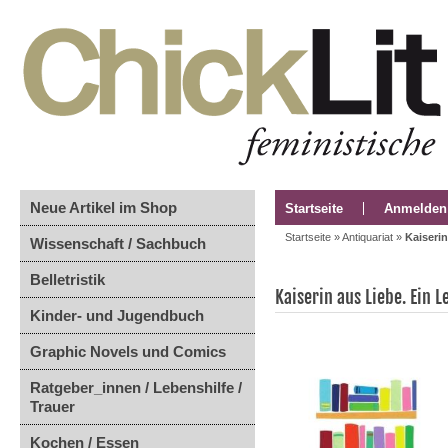
Neue Artikel im Shop
Startseite
Anmelden
Startseite
»
Antiquariat
»
Kaiseri
Wissenschaft / Sachbuch
Belletristik
Kaiserin aus Liebe. Ein 
Kinder- und Jugendbuch
Graphic Novels und Comics
Ratgeber_innen / Lebenshilfe /
Trauer
Kochen / Essen