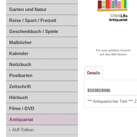
Garten und Natur
Reise / Sport / Freizeit
Geschenkbuch / Spiele
Malbücher
Für eine größere Ansicht
Kalender
auf das Bild klicken
Notizbuch
Details
Postkarten
Zeitschrift
BESCHREIBUNG
Hörbuch
*** Antiquarischer Titel *
Filme / DVD
Antiquariat
AUF Edition