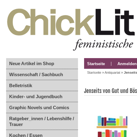
Neue Artikel im Shop
Startseite
Anmelden
Startseite
»
Antiquariat
»
Jenseit
Wissenschaft / Sachbuch
Belletristik
Jenseits von Gut und Bös
Kinder- und Jugendbuch
Graphic Novels und Comics
Ratgeber_innen / Lebenshilfe /
Trauer
Kochen / Essen