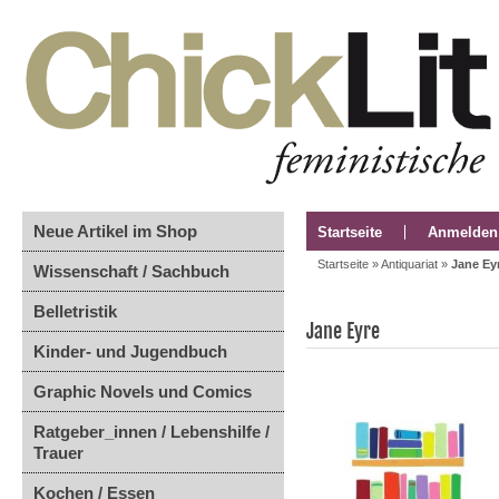
Neue Artikel im Shop
Startseite
Anmelden
Startseite
»
Antiquariat
»
Jane Ey
Wissenschaft / Sachbuch
Belletristik
Jane Eyre
Kinder- und Jugendbuch
Graphic Novels und Comics
Ratgeber_innen / Lebenshilfe /
Trauer
Kochen / Essen