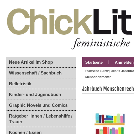
Neue Artikel im Shop
Startseite
Anmelden
Startseite
»
Antiquariat
»
Jahrbuc
Wissenschaft / Sachbuch
Menschenrechte
Belletristik
Jahrbuch Menschenrech
Kinder- und Jugendbuch
Graphic Novels und Comics
Ratgeber_innen / Lebenshilfe /
Trauer
Kochen / Essen