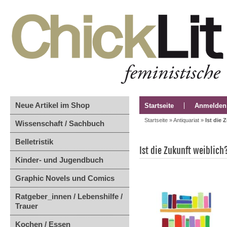
Neue Artikel im Shop
Startseite
Anmelden
Startseite
»
Antiquariat
»
Ist die
Wissenschaft / Sachbuch
Belletristik
Ist die Zukunft weiblic
Kinder- und Jugendbuch
Graphic Novels und Comics
Ratgeber_innen / Lebenshilfe /
Trauer
Kochen / Essen