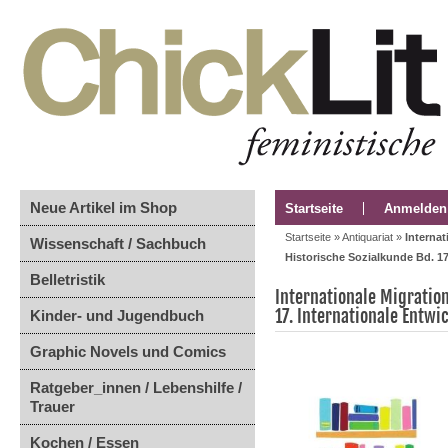
Neue Artikel im Shop
Startseite
Anmelden
Startseite
»
Antiquariat
»
Interna
Wissenschaft / Sachbuch
Historische Sozialkunde Bd. 17
Belletristik
Internationale Migration
17. Internationale Entwi
Kinder- und Jugendbuch
Graphic Novels und Comics
Ratgeber_innen / Lebenshilfe /
Trauer
Kochen / Essen