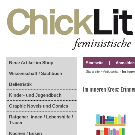
Neue Artikel im Shop
Startseite
Anmelden
Startseite
»
Antiquariat
»
Im inne
Wissenschaft / Sachbuch
Belletristik
Im inneren Kreis: Erinn
Kinder- und Jugendbuch
Graphic Novels und Comics
Ratgeber_innen / Lebenshilfe /
Trauer
Kochen / Essen