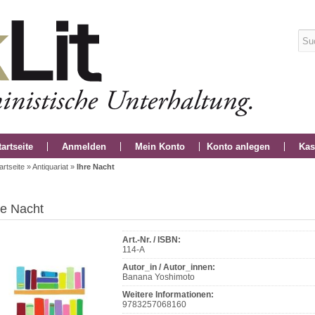
tartseite
Anmelden
Mein Konto
Konto anlegen
Kas
artseite
»
Antiquariat
»
Ihre Nacht
re Nacht
Art.-Nr. / ISBN:
114-A
Autor_in / Autor_innen:
Banana Yoshimoto
Weitere Informationen:
9783257068160