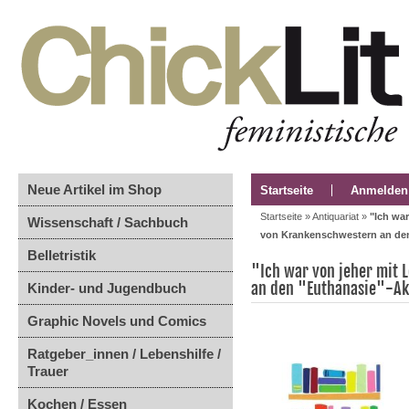
Neue Artikel im Shop
Startseite
Anmelden
Startseite
»
Antiquariat
»
"Ich war
Wissenschaft / Sachbuch
von Krankenschwestern an den
Belletristik
"Ich war von jeher mit 
an den "Euthanasie"-Ak
Kinder- und Jugendbuch
Graphic Novels und Comics
Ratgeber_innen / Lebenshilfe /
Trauer
Kochen / Essen