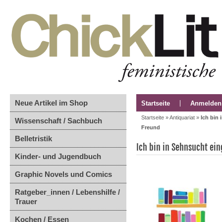
Neue Artikel im Shop
Startseite
Anmelden
Startseite
»
Antiquariat
»
Ich bin
Wissenschaft / Sachbuch
Freund
Belletristik
Ich bin in Sehnsucht ei
Kinder- und Jugendbuch
Graphic Novels und Comics
Ratgeber_innen / Lebenshilfe /
Trauer
Kochen / Essen