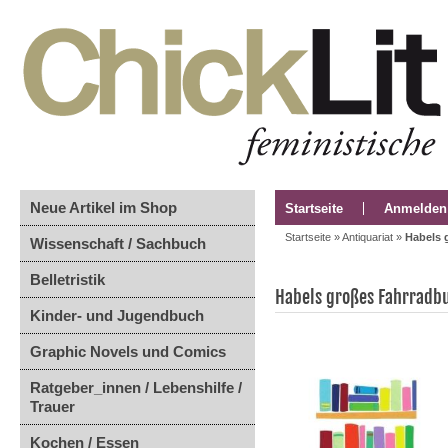
Neue Artikel im Shop
Startseite
Anmelden
Startseite
»
Antiquariat
»
Habels 
Wissenschaft / Sachbuch
Belletristik
Habels großes Fahrradbu
Kinder- und Jugendbuch
Graphic Novels und Comics
Ratgeber_innen / Lebenshilfe /
Trauer
Kochen / Essen