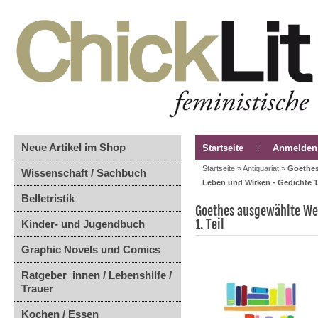
Neue Artikel im Shop
Startseite
Anmelden
Startseite
»
Antiquariat
»
Goethes
Wissenschaft / Sachbuch
Leben und Wirken - Gedichte 1.
Belletristik
Goethes ausgewählte Wer
1. Teil
Kinder- und Jugendbuch
Graphic Novels und Comics
Ratgeber_innen / Lebenshilfe /
Trauer
Kochen / Essen