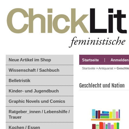
Neue Artikel im Shop
Startseite
Anmelden
Startseite
»
Antiquariat
»
Geschle
Wissenschaft / Sachbuch
Belletristik
Geschlecht und Nation
Kinder- und Jugendbuch
Graphic Novels und Comics
Ratgeber_innen / Lebenshilfe /
Trauer
Kochen / Essen