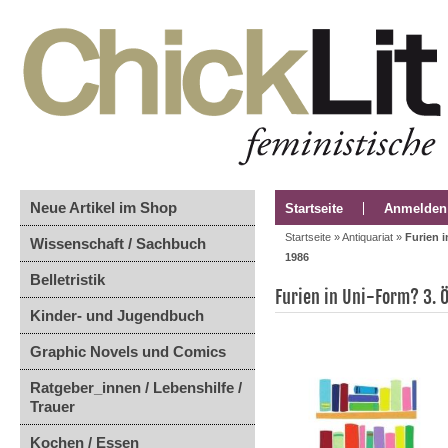
Neue Artikel im Shop
Startseite
Anmelden
Startseite
»
Antiquariat
»
Furien 
Wissenschaft / Sachbuch
1986
Belletristik
Furien in Uni-Form? 3. 
Kinder- und Jugendbuch
Graphic Novels und Comics
Ratgeber_innen / Lebenshilfe /
Trauer
Kochen / Essen