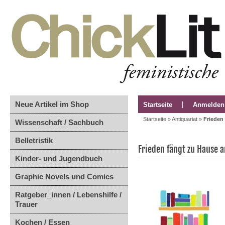
Neue Artikel im Shop
Startseite
Anmelden
Startseite
»
Antiquariat
»
Frieden
Wissenschaft / Sachbuch
Belletristik
Frieden fängt zu Hause 
Kinder- und Jugendbuch
Graphic Novels und Comics
Ratgeber_innen / Lebenshilfe /
Trauer
Kochen / Essen