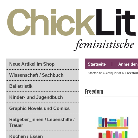
Neue Artikel im Shop
Startseite
Anmelden
Startseite
»
Antiquariat
»
Freedo
Wissenschaft / Sachbuch
Belletristik
Freedom
Kinder- und Jugendbuch
Graphic Novels und Comics
Ratgeber_innen / Lebenshilfe /
Trauer
Kochen / Essen