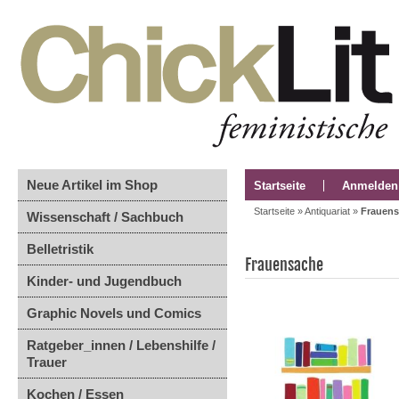
Neue Artikel im Shop
Startseite
Anmelden
Startseite
»
Antiquariat
»
Frauen
Wissenschaft / Sachbuch
Belletristik
Frauensache
Kinder- und Jugendbuch
Graphic Novels und Comics
Ratgeber_innen / Lebenshilfe /
Trauer
Kochen / Essen