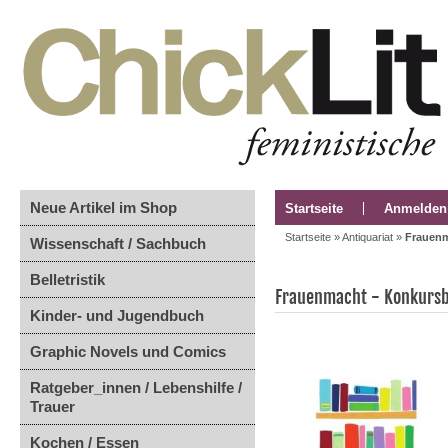
Neue Artikel im Shop
Startseite
Anmelden
Startseite
»
Antiquariat
»
Frauenma
Wissenschaft / Sachbuch
Belletristik
Frauenmacht - Konkursbu
Kinder- und Jugendbuch
Graphic Novels und Comics
Ratgeber_innen / Lebenshilfe /
Trauer
Kochen / Essen