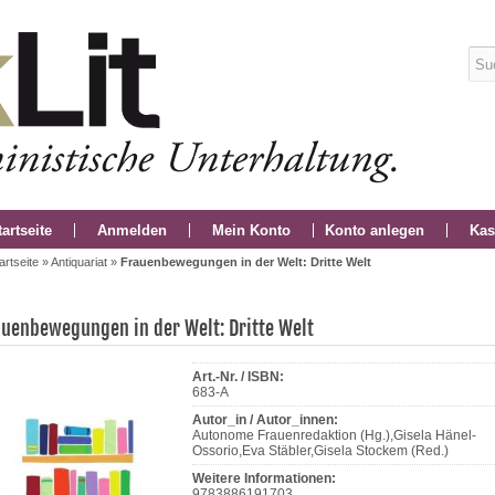
tartseite
Anmelden
Mein Konto
Konto anlegen
Kas
artseite
»
Antiquariat
»
Frauenbewegungen in der Welt: Dritte Welt
auenbewegungen in der Welt: Dritte Welt
Art.-Nr. / ISBN:
683-A
Autor_in / Autor_innen:
Autonome Frauenredaktion (Hg.),Gisela Hänel-
Ossorio,Eva Stäbler,Gisela Stockem (Red.)
Weitere Informationen:
9783886191703