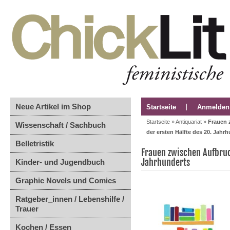
Neue Artikel im Shop
Startseite
Anmelden
Startseite
»
Antiquariat
»
Frauen 
Wissenschaft / Sachbuch
der ersten Hälfte des 20. Jahr
Belletristik
Frauen zwischen Aufbruc
Jahrhunderts
Kinder- und Jugendbuch
Graphic Novels und Comics
Ratgeber_innen / Lebenshilfe /
Trauer
Kochen / Essen