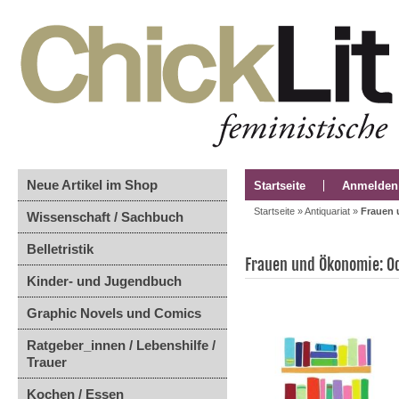
Neue Artikel im Shop
Startseite
Anmelden
Startseite
»
Antiquariat
»
Frauen 
Wissenschaft / Sachbuch
Belletristik
Frauen und Ökonomie: Ode
Kinder- und Jugendbuch
Graphic Novels und Comics
Ratgeber_innen / Lebenshilfe /
Trauer
Kochen / Essen