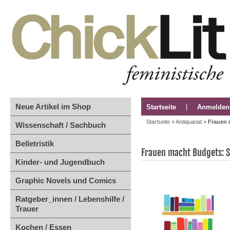
Neue Artikel im Shop
Startseite
Anmelden
Startseite
»
Antiquariat
»
Frauen 
Wissenschaft / Sachbuch
Belletristik
Frauen macht Budgets: S
Kinder- und Jugendbuch
Graphic Novels und Comics
Ratgeber_innen / Lebenshilfe /
Trauer
Kochen / Essen