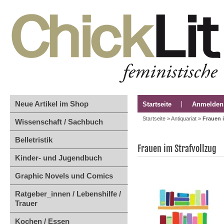
Neue Artikel im Shop
Startseite
Anmelden
Startseite
»
Antiquariat
»
Frauen 
Wissenschaft / Sachbuch
Belletristik
Frauen im Strafvollzug
Kinder- und Jugendbuch
Graphic Novels und Comics
Ratgeber_innen / Lebenshilfe /
Trauer
Kochen / Essen